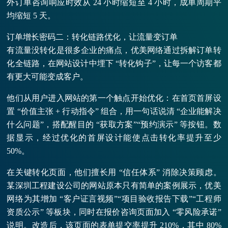
外订单咨询响应时效从 24 小时缩短至 4 小时，成单周期平
均缩短 5 天。
订单增长密码二：转化链路优化，让流量变订单
有流量没转化是很多企业的痛点，优美网络通过拆解订单转
化全链路，在网站设计中埋下 “转化钩子”，让每一个访客都
有更大可能变成客户。
他们从用户进入网站的第一个触点开始优化：在首页首屏设
置 “价值主张 + 行动指令” 组合，用一句话说清 “企业能解决
什么问题”，搭配醒目的 “获取方案”“预约演示” 等按钮。数
据显示，经过优化的首屏设计能使点击转化率提升至少
50%。
在关键转化页面，他们擅长用 “信任体系” 消除决策顾虑。
某深圳工程建设公司的网站原本只有简单的案例展示，优美
网络为其增加 “客户证言视频”“项目验收报告下载”“工程师
资质公示” 等板块，同时在报价咨询页面加入 “零风险承诺”
说明。改造后，该页面的表单提交率提升 210%，其中 80%